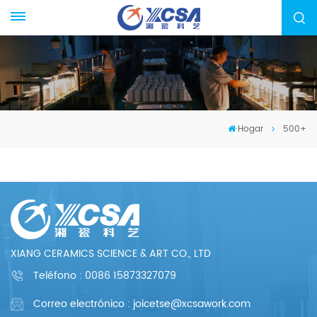
Hogar
500+
XIANG CERAMICS SCIENCE & ART CO., LTD
Teléfono :
0086 15873327079
Correo electrónico : joicetse@xcsawork.com