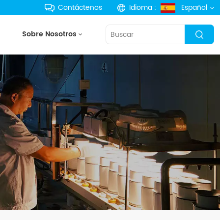
Contáctenos
Idioma :
Español
Sobre Nosotros
English
français
Deutsch
русский
español
português
한국의
Türkçe