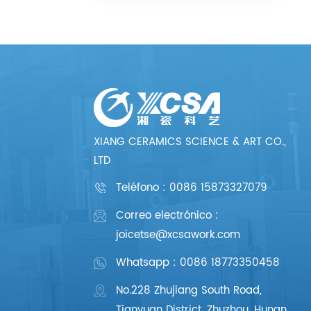
XIANG CERAMICS SCIENCE & ART CO.,
LTD
Teléfono :
0086 15873327079
Correo electrónico :
joicetse@xcsawork.com
Whatsapp : 0086 18773350458
No.228 Zhujiang South Road,
Tianyuan District, Zhuzhou, Hunan