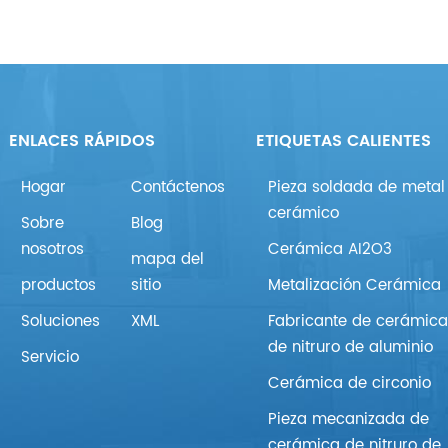
ENLACES RÁPIDOS
ETIQUETAS CALIENTES
Hogar
Contáctenos
Pieza soldada de metal
cerámico
Sobre
Blog
nosotros
Cerámica AI2O3
mapa del
productos
sitio
Metalización Cerámica
Soluciones
XML
Fabricante de cerámic
de nitruro de aluminio
Servicio
Cerámica de circonio
Pieza mecanizada de
cerámica de nitruro de