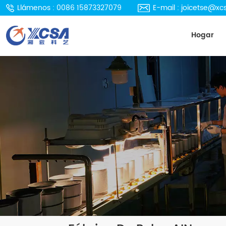
Llámenos : 0086 15873327079
E-mail : joicetse@x
Hogar