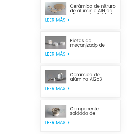
Cerámica de nitruro
de aluminio AIN de
alta conductividad
térmica
LEER MÁS
Piezas de
mecanizado de
cerámica de
circonio
LEER MÁS
Cerámica de
alúmina Ai2o3
sellada con Kovar
LEER MÁS
Componente
soldado de
cerámica técnica
LEER MÁS