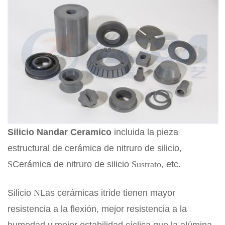
Silicio
N
andar
C
eramico
incluida la pieza
estructural de cerámica de nitruro de silicio,
S
Cerámica de nitruro de silicio
Sustrato
, etc.
Silicio
N
Las cerámicas itride tienen mayor
resistencia a la flexión, mejor resistencia a la
humedad y mejor estabilidad cíclica que la alúmina